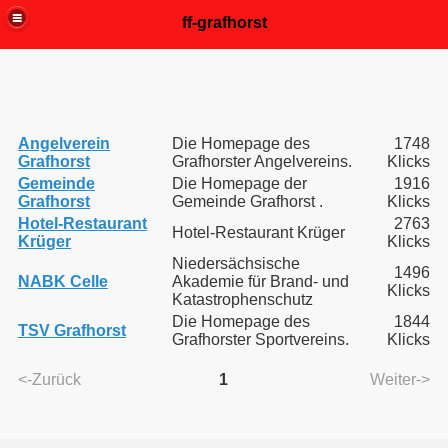
ff-grafhorst
Angelverein
Die Homepage des
1748
Grafhorst
Grafhorster Angelvereins.
Klicks
Gemeinde
Die Homepage der
1916
Grafhorst
Gemeinde Grafhorst .
Klicks
Hotel-Restaurant
2763
Hotel-Restaurant Krüger
Krüger
Klicks
Niedersächsische
1496
NABK Celle
Akademie für Brand- und
Klicks
Katastrophenschutz
Die Homepage des
1844
TSV Grafhorst
Grafhorster Sportvereins.
Klicks
<-Zurück
1
Weiter->