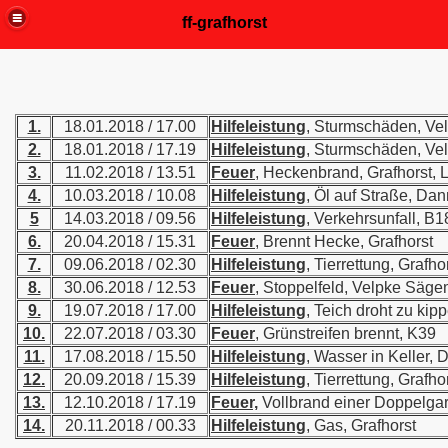
ff-grafhorst
1.
18.01.2018 / 17.00
Hilfeleistung
, Sturmschäden, Ve
2.
18.01.2018 / 17.19
Hilfeleistung
, Sturmschäden, Ve
3.
11.02.2018 / 13.51
Feuer
, Heckenbrand, Grafhorst, 
4.
10.03.2018 / 10.08
Hilfeleistung
, Öl auf Straße, Da
5
14.03.2018 / 09.56
Hilfeleistung
, Verkehrsunfall, B1
6.
20.04.2018 / 15.31
Feuer
, Brennt Hecke, Grafhorst
7.
09.06.2018 / 02.30
Hilfeleistung
, Tierrettung, Grafho
8.
30.06.2018 / 12.53
Feuer
, Stoppelfeld, Velpke Sä
9.
19.07.2018 / 17.00
Hilfeleistung
, Teich droht zu kip
10.
22.07.2018 / 03.30
Feuer
, Grünstreifen brennt, K39
11.
17.08.2018 / 15.50
Hilfeleistung
, Wasser in Keller, 
12.
20.09.2018 / 15.39
Hilfeleistung
, Tierrettung, Grafho
13.
12.10.2018 / 17.19
Feuer,
Vollbrand einer Doppelgar
14.
20.11.2018 / 00.33
Hilfeleistung
, Gas, Grafhorst