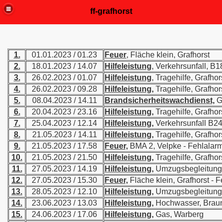
ff-grafhorst
1.
01.01.2023 / 01.23
Feuer
, Fläche klein, Grafhorst
2.
18.01.2023 / 14.07
Hilfeleistung
, Verkehrsunfall, B1
3.
26.02.2023 / 01.07
Hilfeleistung
, Tragehilfe, Grafhor
4.
26.02.2023 / 09.28
Hilfeleistung,
Tragehilfe, Grafhor
5.
08.04.2023 / 14.11
Brandsicherheitswachdienst,
G
6.
20.04.2023 / 23.16
Hilfeleistung,
Tragehilfe, Grafhor
7.
25.04.2023 / 12.14
Hilfeleistung,
Verkehrsunfall B2
8.
21.05.2023 / 14.11
Hilfeleistung,
Tragehilfe, Grafhor
9.
21.05.2023 / 17.58
Feuer,
BMA 2, Velpke - Fehlalar
10.
21.05.2023 / 21.50
Hilfeleistung,
Tragehilfe, Grafhor
11.
27.05.2023 / 14.19
Hilfeleistung,
Umzugsbegleitung,
12.
27.05.2023 / 15.30
Feuer,
Fläche klein, Grafhorst - 
13.
28.05.2023 / 12.10
Hilfeleistung,
Umzugsbegleitung,
14.
23.06.2023 / 13.03
Hilfeleistung,
Hochwasser, Brau
15.
24.06.2023 / 17.06
Hilfeleistung,
Gas, Warberg