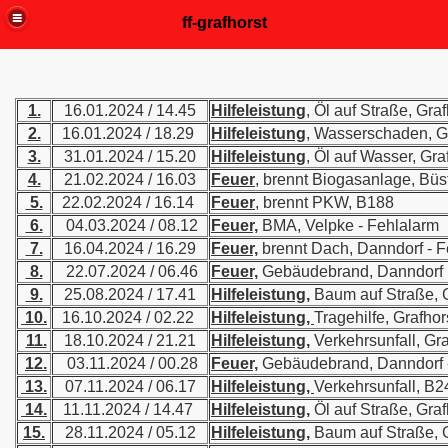
ff-grafhorst
1.
16.01.2024 / 14.45
Hilfeleistung
, Öl auf Straße, Graf
2.
16.01.2024 / 18.29
Hilfeleistung
, Wasserschaden, G
3.
31.01.2024 / 15.20
Hilfeleistung
, Öl auf Wasser, Gra
4.
21.02.2024 / 16.03
Feuer
, brennt Biogasanlage, Büs
5.
22.02.2024 / 16.14
Feuer
, brennt PKW, B188
6.
04.03.2024 / 08.12
Feuer,
BMA, Velpke - Fehlalarm
7.
16.04.2024 / 16.29
Feuer,
brennt Dach, Danndorf - 
8.
22.07.2024 / 06.46
Feuer,
Gebäudebrand, Danndorf
9.
25.08.2024 / 17.41
Hilfeleistung,
Baum auf Straße, G
10.
16.10.2024 / 02.22
Hilfeleistung,
Tragehilfe, Grafhor
11.
18.10.2024 / 21.21
Hilfeleistung,
Verkehrsunfall, Gra
12.
03.11.2024 / 00.28
Feuer,
Gebäudebrand, Danndorf 
13.
07.11.2024 / 06.17
Hilfeleistung,
Verkehrsunfall, B2
14.
11.11.2024 / 14.47
Hilfeleistung,
Öl auf Straße, Graf
15.
28.11.2024 / 05.12
Hilfeleistung,
Baum auf Straße, G